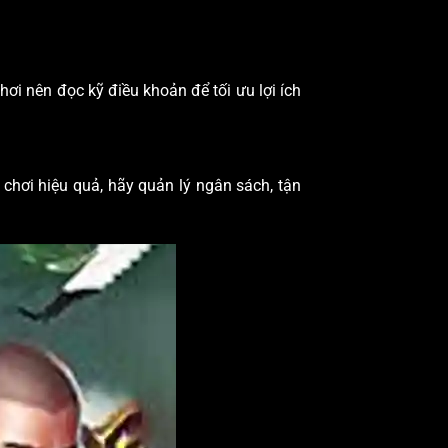
i nên đọc kỹ điều khoản để tối ưu lợi ích
 chơi hiệu quả, hãy quản lý ngân sách, tận