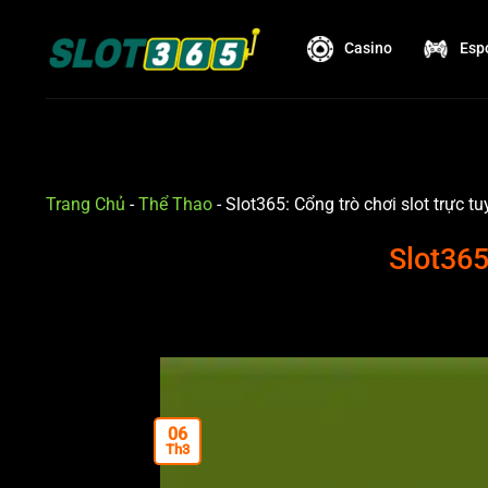
Bỏ
qua
Casino
Esp
nội
dung
Trang Chủ
-
Thể Thao
-
Slot365: Cổng trò chơi slot trực t
Slot365
06
Th3