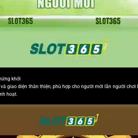
 hứng khởi
à giao diện thân thiện, phù hợp cho người mới lẫn người chơi
nh hoạt.