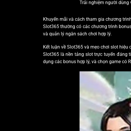
Trải nghiệm người dùng v
Khuyến mãi và cách tham gia chương trìn
Slot365 thường có các chương trình bonus
và quản lý ngân sách chơi hợp lý.
Kết luận về Slot365 và mẹo chơi slot hiệu 
Slot365 là nền tảng slot trực tuyến đáng 
dụng các bonus hợp lý, và chọn game có RT