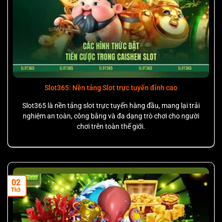
Đăng ký tài khoản tại
slot365
đòi hỏi thông tin cá nhân
hợp lệ và tuân thủ luật pháp về cá cược. Người chơi cần
xác minh danh tính để đảm bảo tính minh bạch và ngăn
chặn hành vi gian lận. Quá trình này bao gồm cung cấp tài
liệu nhận diện và có thể yêu cầu tự nghiệm khu vực địa lý.
Yêu cầu pháp lý và tuổi tối thiểu
Slot365: Nền tảng Slot trực tuyến đỉnh cao
Người chơi phải đáp ứng tuổi tối thiểu được quy định bởi
Slot365 là nền tảng slot trực tuyến hàng đầu, mang lại trải
từng khu vực và nhà quản lý. Việc vượt quá hạn mức tuổi
nghiệm an toàn, công bằng và đa dạng trò chơi cho người
tối thiểu là bắt buộc để tham gia và nhận thưởng. Vi phạm
chơi trên toàn thế giới.
có thể dẫn đến khóa tài khoản và thu hồi tiền thưởng.
Quy trình xác minh danh tính
Các tài liệu thường yêu cầu bao gồm: bản sao giấy tờ tùy
02
thân, bằng chứng địa chỉ và có thể yêu cầu selfie kèm giấy
Th3
tờ. Quá trình này nhằm đảm bảo an toàn cho người chơi và
tuân thủ luật chống rửa tiền.