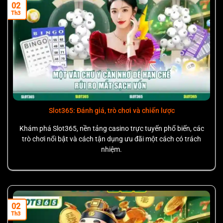
02
Th3
slot365-illustration-1
Slot365: Đánh giá, trò chơi và chiến lược
Khám phá Slot365, nền tảng casino trực tuyến phổ biến, các
Trong quá trình áp dụng, người chơi cần đọc kỹ từng điều
trò chơi nổi bật và cách tận dụng ưu đãi một cách có trách
khoản và đặt câu hỏi với bộ phận hỗ trợ khi có thắc mắc.
nhiệm.
Việc làm rõ điều kiện thưởng, phạm vi địa lý, tuổi tối thiểu
và yêu cầu xác thực là bước đầu tiên quan trọng.
Trang web chính thức: SLOT365.COM
02
Th3
Chính sách Đăng ký và Xác thực