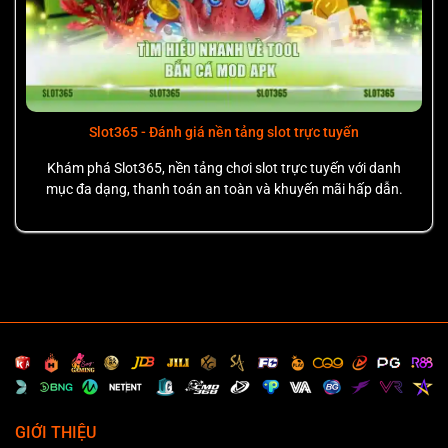
Quy định về thanh toán và rút tiền
Slot365 cung cấp nhiều phương thức thanh toán an toàn
và nhanh chóng, bao gồm thẻ tín dụng, ví điện tử và
chuyển khoản ngân hàng. Mọi giao dịch phải được khớp
Slot365 - Đánh giá nền tảng slot trực tuyến
với dữ liệu hồ sơ người chơi và tuân thủ yêu cầu KYC.
Khám phá Slot365, nền tảng chơi slot trực tuyến với danh
Phương thức thanh toán được hỗ trợ
mục đa dạng, thanh toán an toàn và khuyến mãi hấp dẫn.
Danh sách các phương thức có sẵn có thể thay đổi theo
khu vực. Người chơi nên kiểm tra thông tin tại trang thanh
toán để biết chi tiết phí, thời gian xử lý và yêu cầu xác thực.
Hạn mức và thời gian xử lý rút tiền
Hạn mức tối thiểu và tối đa cho mỗi giao dịch, cùng với
thời gian xử lý, có thể khác nhau giữa các phương thức.
Thời gian xử lý thường diễn ra từ 24 đến 72 giờ làm việc
tùy vào phương thức và kiểm tra danh tính.
GIỚI THIỆU