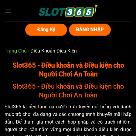
Bỏ
qua
nội
dung
Đăng Ký
ĐĂNG NHẬP
Trang Chủ
-
Điều Khoản Điều Kiện
Slot365 - Điều khoản và Điều kiện cho
Người Chơi An Toàn
Slot365 - Điều khoản và Điều kiện cho
Người Chơi An Toàn
Slot365 là nền tảng cá cược trực tuyến nổi tiếng với danh
mục trò chơi đa dạng và các chương trình khuyến mãi hấp
dẫn. Để tham gia một cách hợp pháp và có trách nhiệm,
người chơi cần nắm vững mọi điều khoản điều kiện được