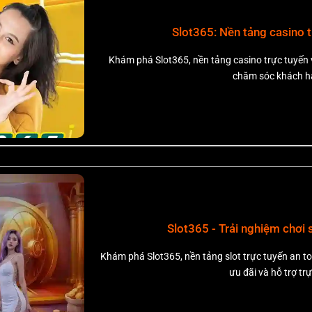
Slot365: Nền tảng casino t
Khám phá Slot365, nền tảng casino trực tuyến 
chăm sóc khách hà
slot365-gioi-thieu
Mục lục
Giới thiệu về slot365
Chơi có trách nhiệm
An toàn tài chính và quản lý ngân sách
Slot365 - Trải nghiệm chơi s
Lựa chọn slot hiệu quả
Khám phá Slot365, nền tảng slot trực tuyến an to
Bảo vệ người chơi
ưu đãi và hỗ trợ tr
Giới thiệu về slot365