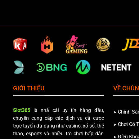
Thông tin minh bạch giúp người chơi đánh giá rủi ro và 
trong trải nghiệm chơi.
GIỚI THIỆU
VỀ CHÚN
Slot365
là nhà cái uy tín hàng đầu,
Chính Sá
chuyên cung cấp các dịch vụ cá cược
Chơi Có 
trực tuyến đa dạng như casino, xổ số, thể
thao, esports và nhiều trò chơi hấp dẫn
Điều Kho