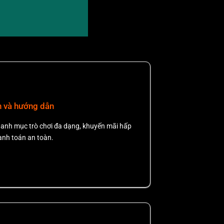
n và hướng dẫn
 danh mục trò chơi đa dạng, khuyến mãi hấp
anh toán an toàn.