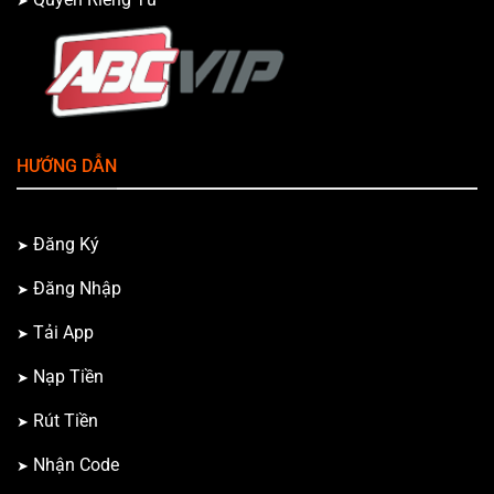
HƯỚNG DẪN
Đăng Ký
Đăng Nhập
Tải App
Nạp Tiền
Rút Tiền
Nhận Code