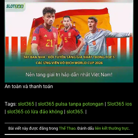
An toàn và thanh toán
Tags:
slot365
|
slot365 pulsa tanpa potongan
|
Slot365 ios
|
slot365 có lừa đảo không
|
slot365.
|
Bài viết này được đăng trong
Thể Thao
. Đánh dấu
liên kết thường trực
.