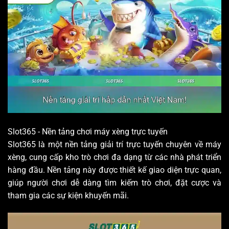
Slot365 - Nền tảng chơi máy xèng trực tuyến
Slot365 là một nền tảng giải trí trực tuyến chuyên về máy
xèng, cung cấp kho trò chơi đa dạng từ các nhà phát triển
hàng đầu. Nền tảng này được thiết kế giao diện trực quan,
giúp người chơi dễ dàng tìm kiếm trò chơi, đặt cược và
tham gia các sự kiện khuyến mãi.