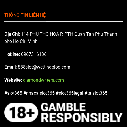
THÔNG TIN LIÊN HỆ
Địa Chỉ:
114 PHU THO HOA P. PTH Quan Tan Phu Thanh
pho Ho Chi Minh
Hotline:
0967316136
Email:
888slot@wettingblog.com
Website:
diamondwriters.com
#slot365 #nhacaislot365 #slot365legal #taislot365