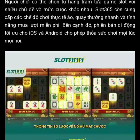
Người chơi có thể chọn từ hàng trăm tựa game slot với
nhiều chủ đề và mức cược khác nhau. Slot365 còn cung
cấp các chế độ chơi thực tế ảo, quay thưởng nhanh và tính
năng mua lượt miễn phí. Bên cạnh đó, phiên bản di động
tối ưu cho iOS và Android cho phép thỏa sức chơi mọi lúc
mọi nơi.